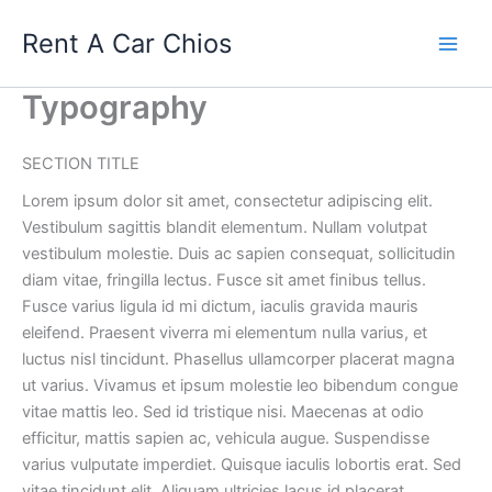
Skip
Rent A Car Chios
to
content
Typography
SECTION TITLE
Lorem ipsum dolor sit amet, consectetur adipiscing elit.
Vestibulum sagittis blandit elementum. Nullam volutpat
vestibulum molestie. Duis ac sapien consequat, sollicitudin
diam vitae, fringilla lectus. Fusce sit amet finibus tellus.
Fusce varius ligula id mi dictum, iaculis gravida mauris
eleifend. Praesent viverra mi elementum nulla varius, et
luctus nisl tincidunt. Phasellus ullamcorper placerat magna
ut varius. Vivamus et ipsum molestie leo bibendum congue
vitae mattis leo. Sed id tristique nisi. Maecenas at odio
efficitur, mattis sapien ac, vehicula augue. Suspendisse
varius vulputate imperdiet. Quisque iaculis lobortis erat. Sed
vitae tincidunt elit. Aliquam ultricies lacus id placerat